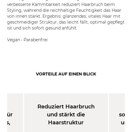
verbesserte Kämmbarkeit reduziert Haarbruch beim
Styling, während die reichhaltige Feuchtigkeit das Haar
von innen stärkt. Ergebnis: glänzendes, vitales Haar mit
geschmeidiger Struktur, das leicht fällt, optimal gepflegt
ist und sich sofort gesund anfühlt.
Vegan • Parabenfrei
VORTEILE AUF EINEN BLICK
Reduziert Haarbruch
Ve
e für
und stärkt die
sofo
nes,
Haarstruktur
und
aar