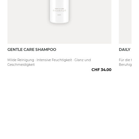
GENTLE CARE SHAMPOO
DAILY RO
250 ml
80 ml
Milde Reinigung · Intensive Feuchtigkeit · Glanz und
Für die tägl
Geschmeidigkeit
Beruhigend 
CHF 34.00