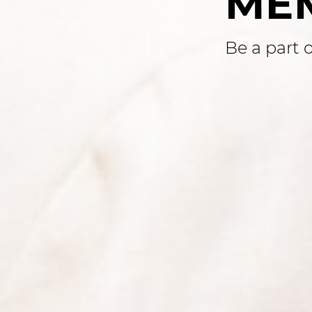
ME
Be a part